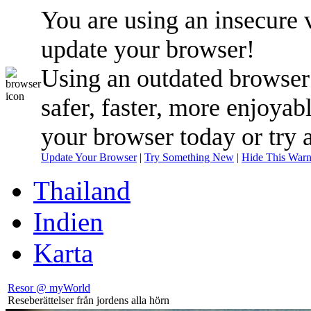
You are using an insecure 
update your browser!
Using an outdated browser
safer, faster, more enjoyab
your browser today or try 
Update Your Browser
|
Try Something New
|
Hide This Warn
Thailand
Indien
Karta
Resor @ myWorld
Reseberättelser från jordens alla hörn