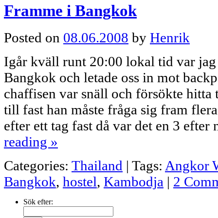
Framme i Bangkok
Posted on
08.06.2008
by
Henrik
Igår kväll runt 20:00 lokal tid var j
Bangkok och letade oss in mot backpa
chaffisen var snäll och försökte hitta t
till fast han måste fråga sig fram fle
efter ett tag fast då var det en 3 eft
reading
»
Categories:
Thailand
|
Tags:
Angkor 
Bangkok
,
hostel
,
Kambodja
|
2 Comm
Sök efter: