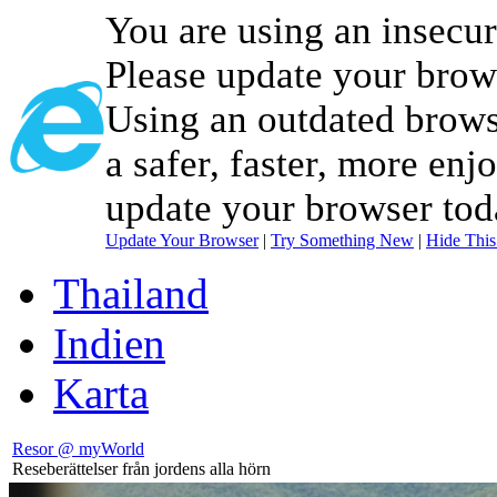
You are using an insecu
Please update your brow
Using an outdated brows
a safer, faster, more enj
update your browser tod
Update Your Browser
|
Try Something New
|
Hide Thi
Thailand
Indien
Karta
Resor @ myWorld
Reseberättelser från jordens alla hörn