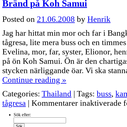
Bränd på Koh Samui
Posted on
21.06.2008
by
Henrik
Jag har hittat min mor och far i Bangk
tågresa, lite mera buss och en timmes 
Evelina, mor, far, syster, Elionor, h
på ön Koh Samui. Ön är den chartigas
stycken närliggande öar. Vi ska stan
Continue reading
»
Categories:
Thailand
|
Tags:
buss
,
ka
tågresa
|
Kommentarer inaktiverade
f
Sök efter: