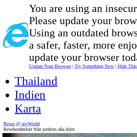
You are using an insecu
Please update your brow
Using an outdated brows
a safer, faster, more enj
update your browser tod
Update Your Browser
|
Try Something New
|
Hide Thi
Thailand
Indien
Karta
Resor @ myWorld
Reseberättelser från jordens alla hörn