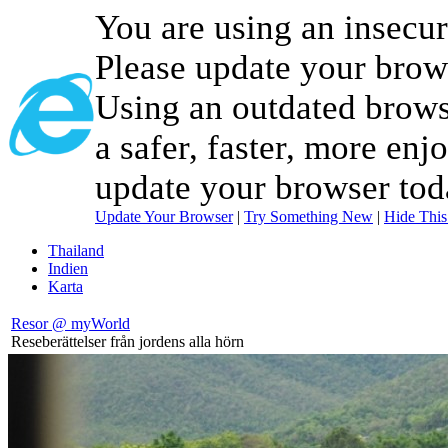
You are using an insecu
Please update your brow
Using an outdated brows
a safer, faster, more enj
update your browser tod
Update Your Browser
|
Try Something New
|
Hide Thi
Thailand
Indien
Karta
Resor @ myWorld
Reseberättelser från jordens alla hörn