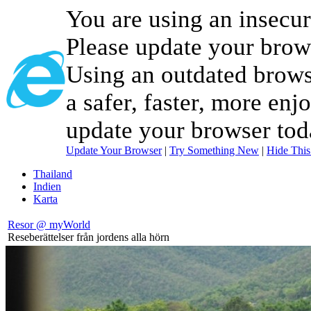
You are using an insecu
Please update your brow
Using an outdated brows
a safer, faster, more enj
update your browser tod
Update Your Browser
|
Try Something New
|
Hide Thi
Thailand
Indien
Karta
Resor @ myWorld
Reseberättelser från jordens alla hörn