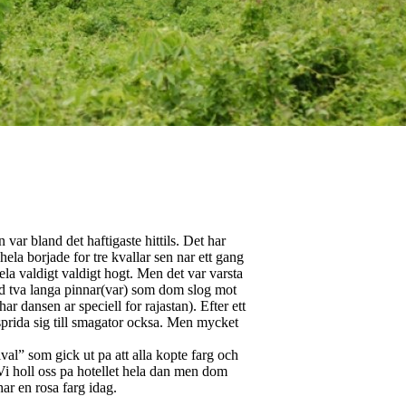
ar bland det haftigaste hittils. Det har
hela borjade for tre kvallar sen nar ett gang
ela valdigt valdigt hogt. Men det var varsta
ed tva langa pinnar(var) som dom slog mot
r dansen ar speciell for rajastan). Efter ett
e sprida sig till smagator ocksa. Men mycket
ival” som gick ut pa att alla kopte farg och
Vi holl oss pa hotellet hela dan men dom
har en rosa farg idag.