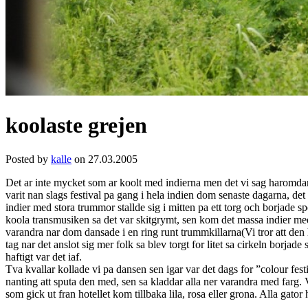
koolaste grejen
Posted by
kalle
on 27.03.2005
Det ar inte mycket som ar koolt med indierna men det vi sag haromdan v
varit nan slags festival pa gang i hela indien dom senaste dagarna, det 
indier med stora trummor stallde sig i mitten pa ett torg och borjade sp
koola transmusiken sa det var skitgrymt, sen kom det massa indier m
varandra nar dom dansade i en ring runt trummkillarna(Vi tror att den ha
tag nar det anslot sig mer folk sa blev torgt for litet sa cirkeln borjad
haftigt var det iaf.
Tva kvallar kollade vi pa dansen sen igar var det dags for ”colour fest
nanting att sputa den med, sen sa kladdar alla ner varandra med farg. 
som gick ut fran hotellet kom tillbaka lila, rosa eller grona. Alla gator 