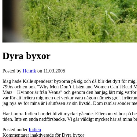
Dyra byxor
Posted by
Henrik
on 11.03.2005
Idag hade Kalle spenderar byxorna på sig och då blir det dyrt för mig.
799rs och en bok ”Why Men Don’t Listen and Women Can’t Read Maps”
Mars – Kvinnor är från Venus” och genom den har jag lärt mig varför 
var för att irritera mig men det verkar vara någon närhets grej. Irritera
jag nya av för mina är i slutfasen av sin livstid. Dom ramlar sönder m
Har i norra Indien har det blivit mycket gående. Eftersom vi bor på be
tiden. Inte en enda nedförsbacke. Vi går väldigt mycket här så mina be
Posted under
Indien
Kommentarer inaktiverade
för Dyra byxor