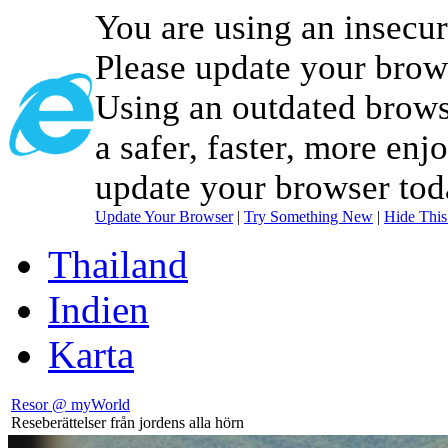
You are using an insecu
Please update your brow
Using an outdated brows
a safer, faster, more enj
update your browser tod
Update Your Browser
|
Try Something New
|
Hide Thi
Thailand
Indien
Karta
Resor @ myWorld
Reseberättelser från jordens alla hörn